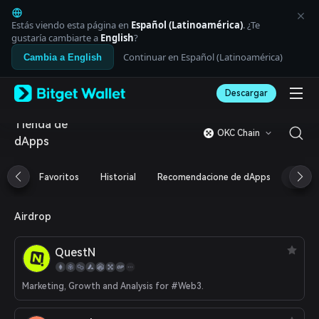
English
日本語
Estás viendo esta página en
Español (Latinoamérica)
. ¿Te
Tiếng Việt
gustaría cambiarte a
English
?
Русский
Continuar en Español (Latinoamérica)
Cambia a English
Español (Latinoamérica)
Türkçe
Descargar
Italiano
Français
Tienda de
Deutsch
OKC Chain
dApps
简体中文
繁體中文
Português (Portugal)
Favoritos
Historial
Recomendacione de dApps
Airdr
Bahasa Indonesia
ภาษาไทย
العربية
Airdrop
हिन्दी
বাংলা
QuestN
Español
Português (Brasil)
Marketing, Growth and Analysis for #Web3.
Español (Argentina)