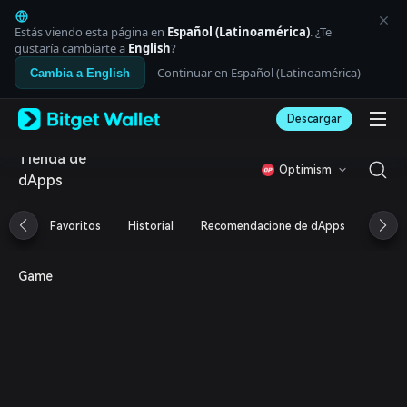
English
日本語
Estás viendo esta página en
Español (Latinoamérica)
. ¿Te
Tiếng Việt
gustaría cambiarte a
English
?
Русский
Continuar en Español (Latinoamérica)
Cambia a English
Español (Latinoamérica)
Türkçe
Descargar
Italiano
Français
Tienda de
Deutsch
Optimism
dApps
简体中文
繁體中文
Português (Portugal)
Favoritos
Historial
Recomendacione de dApps
Airdr
Bahasa Indonesia
ภาษาไทย
العربية
Game
हिन्दी
বাংলা
Español
Português (Brasil)
Español (Argentina)