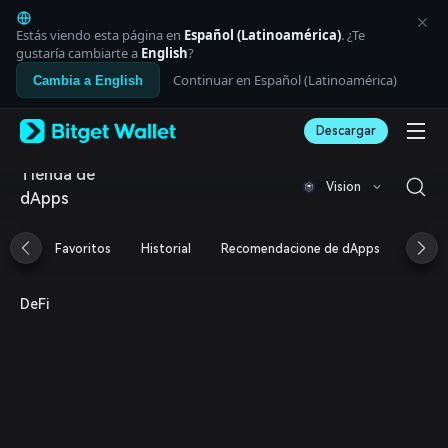
English
日本語
Estás viendo esta página en
Español (Latinoamérica)
. ¿Te
Tiếng Việt
gustaría cambiarte a
English
?
Русский
Continuar en Español (Latinoamérica)
Cambia a English
Español (Latinoamérica)
Türkçe
Descargar
Italiano
Français
Tienda de
Deutsch
Vision
dApps
简体中文
繁體中文
Português (Portugal)
Favoritos
Historial
Recomendacione de dApps
Airdr
Bahasa Indonesia
ภาษาไทย
العربية
DeFi
हिन्दी
বাংলা
Español
Português (Brasil)
Español (Argentina)