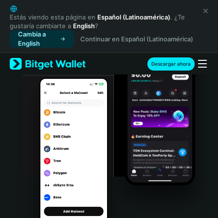
English
日本語
Estás viendo esta página en
Español (Latinoamérica)
. ¿Te
gustaría cambiarte a
English
?
Tiếng Việt
Cambia a
Continuar en Español (Latinoamérica)
Русский
English
Español (Latinoamérica)
Türkçe
Descargar ahora
Italiano
Français
Deutsch
简体中文
繁體中文
Português (Portugal)
Bahasa Indonesia
ภาษาไทย
हिन्दी
বাংলা
Español
Português (Brasil)
Español (Argentina)