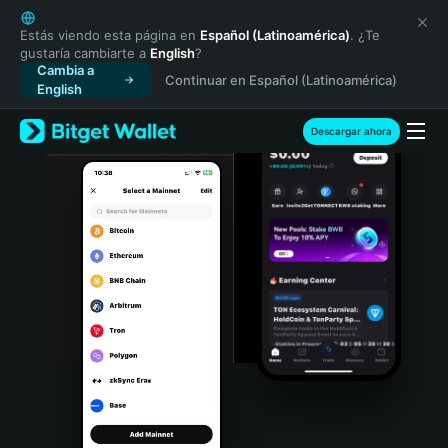
English
日本語
Estás viendo esta página en
Español (Latinoamérica)
. ¿Te
gustaría cambiarte a
English
?
Tiếng Việt
Cambia a
Continuar en Español (Latinoamérica)
Русский
English
Español (Latinoamérica)
Türkçe
Descargar ahora
Italiano
Français
Deutsch
简体中文
繁體中文
Português (Portugal)
Bahasa Indonesia
ภาษาไทย
हिन्दी
বাংলা
Español
Português (Brasil)
Español (Argentina)