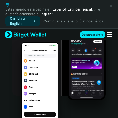
English
日本語
Estás viendo esta página en
Español (Latinoamérica)
. ¿Te
gustaría cambiarte a
English
?
Tiếng Việt
Cambia a
Continuar en Español (Latinoamérica)
Русский
English
Español (Latinoamérica)
Türkçe
Descargar ahora
Italiano
Français
Deutsch
简体中文
繁體中文
Português (Portugal)
Bahasa Indonesia
ภาษาไทย
हिन्दी
বাংলা
Español
Português (Brasil)
Español (Argentina)