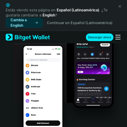
English
日本語
Estás viendo esta página en
Español (Latinoamérica)
. ¿Te
gustaría cambiarte a
English
?
Tiếng Việt
Cambia a
Continuar en Español (Latinoamérica)
Русский
English
Español (Latinoamérica)
Türkçe
Descargar ahora
Italiano
Français
Deutsch
简体中文
繁體中文
Português (Portugal)
Bahasa Indonesia
ภาษาไทย
हिन्दी
বাংলা
Español
Português (Brasil)
Español (Argentina)