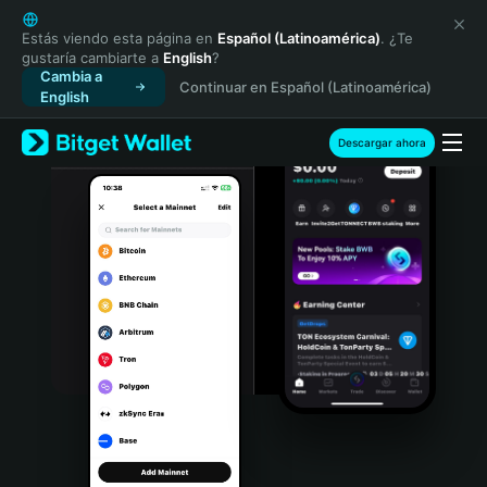
English
日本語
Estás viendo esta página en
Español (Latinoamérica)
. ¿Te
gustaría cambiarte a
English
?
Tiếng Việt
Cambia a
Continuar en Español (Latinoamérica)
Русский
English
Español (Latinoamérica)
Türkçe
Descargar ahora
Italiano
Français
Deutsch
简体中文
繁體中文
Português (Portugal)
Bahasa Indonesia
ภาษาไทย
हिन्दी
বাংলা
Español
Português (Brasil)
Español (Argentina)