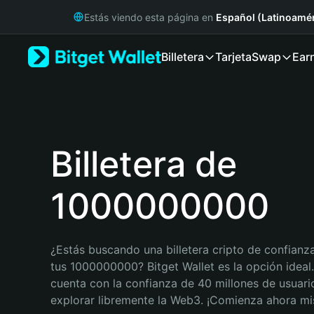
English
Estás viendo esta página en
Español (Latinoamér
日本語
Tiếng Việt
Billetera
Tarjeta
Swap
Ear
Русский
Español (Latinoamérica)
Türkçe
Italiano
Français
Deutsch
Billetera de
简体中文
繁體中文
1000000000
Português (Portugal)
Bahasa Indonesia
ภาษาไทย
हिन्दी
¿Estás buscando una billetera cripto de confianza
বাংলা
tus 1000000000? Bitget Wallet es la opción ideal. 
Español
cuenta con la confianza de 40 millones de usuario
Português (Brasil)
explorar libremente la Web3. ¡Comienza ahora m
Español (Argentina)