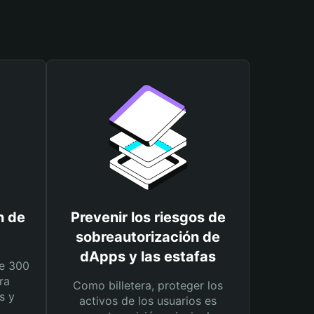
n de
Prevenir los riesgos de
sobreautorización de
dApps y las estafas
e 300
ra
Como billetera, proteger los
s y
activos de los usuarios es