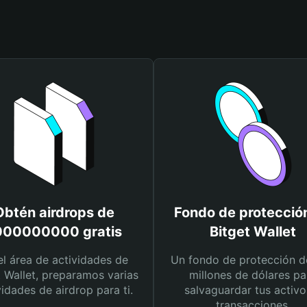
Obtén airdrops de
Fondo de protecció
000000000 gratis
Bitget Wallet
el área de actividades de
Un fondo de protección d
t Wallet, preparamos varias
millones de dólares pa
vidades de airdrop para ti.
salvaguardar tus activo
transacciones.