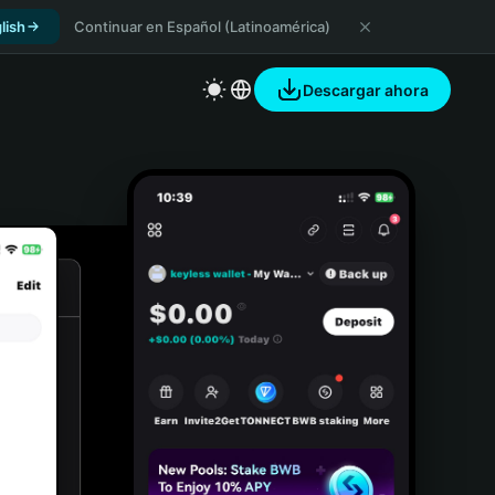
lish
Continuar en Español (Latinoamérica)
Descargar ahora