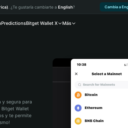
ica)
. ¿Te gustaría cambiarte a
English
?
Cambia a Eng
n
Predictions
Bitget Wallet X
Más
 y segura para 
Bitget Wallet 
s y te permite 
ismo!