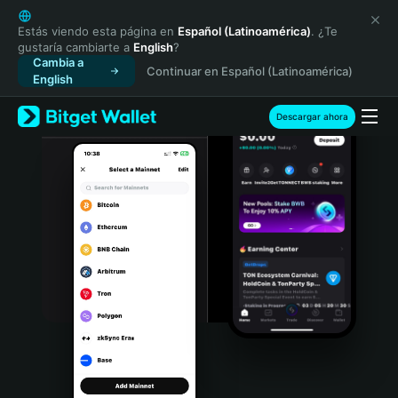
English
日本語
Estás viendo esta página en
Español (Latinoamérica)
. ¿Te
gustaría cambiarte a
English
?
Tiếng Việt
Cambia a
Continuar en Español (Latinoamérica)
Русский
English
Español (Latinoamérica)
Türkçe
Descargar ahora
Italiano
Français
Deutsch
简体中文
繁體中文
Português (Portugal)
Bahasa Indonesia
ภาษาไทย
हिन्दी
বাংলা
Español
Português (Brasil)
Español (Argentina)