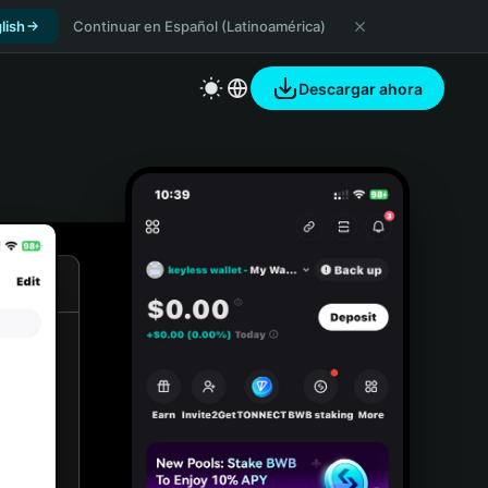
lish
Continuar en Español (Latinoamérica)
Descargar ahora