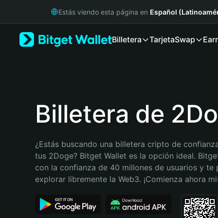
English
Estás viendo esta página en
Español (Latinoamér
日本語
Tiếng Việt
Billetera
Tarjeta
Swap
Ear
Русский
Español (Latinoamérica)
Türkçe
Italiano
Français
Deutsch
Billetera de 2D
简体中文
繁體中文
Português (Portugal)
¿Estás buscando una billetera cripto de confianza
Bahasa Indonesia
tus 2Doge? Bitget Wallet es la opción ideal. Bitge
ภาษาไทย
con la confianza de 40 millones de usuarios y te 
हिन्दी
explorar libremente la Web3. ¡Comienza ahora m
বাংলা
Español
Português (Brasil)
Español (Argentina)