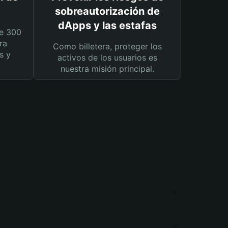
sobreautorización de
dApps y las estafas
e 300
ra
Como billetera, proteger los
s y
activos de los usuarios es
nuestra misión principal.