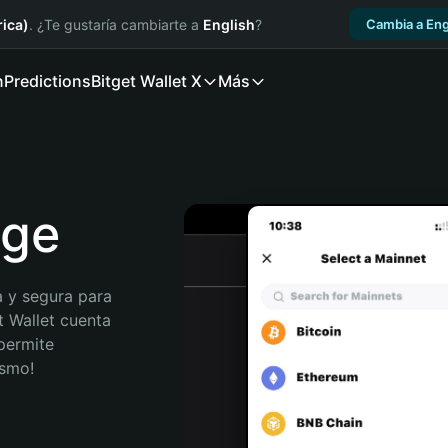
ica)
. ¿Te gustaría cambiarte a
English
?
Cambia a Eng
n
Predictions
Bitget Wallet X
Más
oge
 y segura para 
t Wallet cuenta 
permite 
ismo!