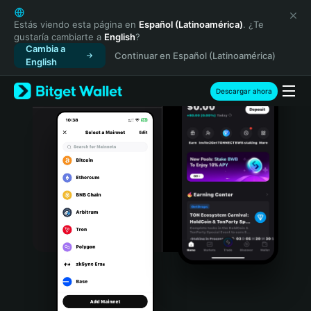
English
日本語
Estás viendo esta página en
Español (Latinoamérica)
. ¿Te
gustaría cambiarte a
English
?
Tiếng Việt
Cambia a
Continuar en Español (Latinoamérica)
Русский
English
Español (Latinoamérica)
Türkçe
Descargar ahora
Italiano
Français
Deutsch
简体中文
繁體中文
Português (Portugal)
Bahasa Indonesia
ภาษาไทย
हिन्दी
বাংলা
Español
Português (Brasil)
Español (Argentina)