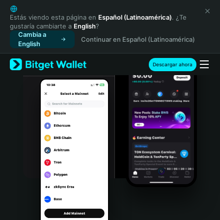
English
日本語
Estás viendo esta página en
Español (Latinoamérica)
. ¿Te
gustaría cambiarte a
English
?
Tiếng Việt
Cambia a
Continuar en Español (Latinoamérica)
Русский
English
Español (Latinoamérica)
Türkçe
Descargar ahora
Italiano
Français
Deutsch
简体中文
繁體中文
Português (Portugal)
Bahasa Indonesia
ภาษาไทย
हिन्दी
বাংলা
Español
Português (Brasil)
Español (Argentina)