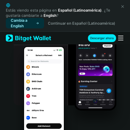
English
日本語
Estás viendo esta página en
Español (Latinoamérica)
. ¿Te
gustaría cambiarte a
English
?
Tiếng Việt
Cambia a
Continuar en Español (Latinoamérica)
Русский
English
Español (Latinoamérica)
Türkçe
Descargar ahora
Italiano
Français
Deutsch
简体中文
繁體中文
Português (Portugal)
Bahasa Indonesia
ภาษาไทย
हिन्दी
বাংলা
Español
Português (Brasil)
Español (Argentina)