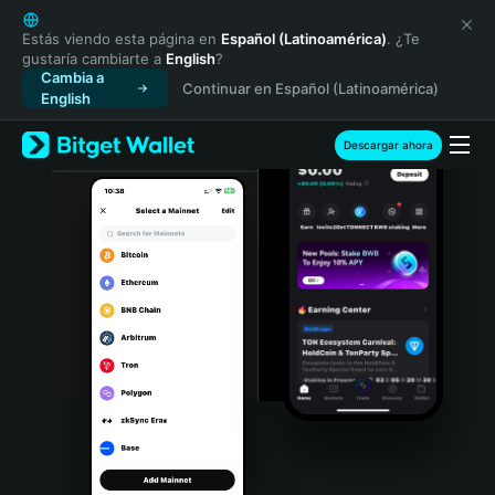
English
日本語
Estás viendo esta página en
Español (Latinoamérica)
. ¿Te
gustaría cambiarte a
English
?
Tiếng Việt
Cambia a
Continuar en Español (Latinoamérica)
Русский
English
Español (Latinoamérica)
Türkçe
Descargar ahora
Italiano
Français
Deutsch
简体中文
繁體中文
Português (Portugal)
Bahasa Indonesia
ภาษาไทย
हिन्दी
বাংলা
Español
Português (Brasil)
Español (Argentina)