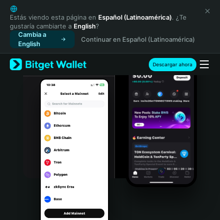
English
日本語
Estás viendo esta página en
Español (Latinoamérica)
. ¿Te
gustaría cambiarte a
English
?
Tiếng Việt
Cambia a
Continuar en Español (Latinoamérica)
Русский
English
Español (Latinoamérica)
Türkçe
Descargar ahora
Italiano
Français
Deutsch
简体中文
繁體中文
Português (Portugal)
Bahasa Indonesia
ภาษาไทย
हिन्दी
বাংলা
Español
Português (Brasil)
Español (Argentina)