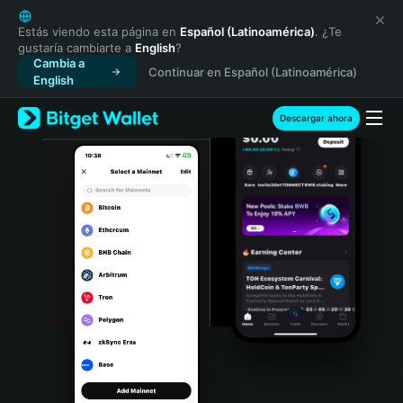
English
日本語
Estás viendo esta página en
Español (Latinoamérica)
. ¿Te
gustaría cambiarte a
English
?
Tiếng Việt
Cambia a
Continuar en Español (Latinoamérica)
Русский
English
Español (Latinoamérica)
Türkçe
Descargar ahora
Italiano
Français
Deutsch
简体中文
繁體中文
Português (Portugal)
Bahasa Indonesia
ภาษาไทย
हिन्दी
বাংলা
Español
Português (Brasil)
Español (Argentina)