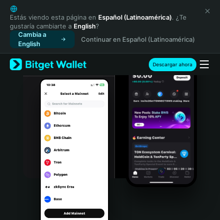
English
日本語
Estás viendo esta página en
Español (Latinoamérica)
. ¿Te
gustaría cambiarte a
English
?
Tiếng Việt
Cambia a
Continuar en Español (Latinoamérica)
Русский
English
Español (Latinoamérica)
Türkçe
Descargar ahora
Italiano
Français
Deutsch
简体中文
繁體中文
Português (Portugal)
Bahasa Indonesia
ภาษาไทย
हिन्दी
বাংলা
Español
Português (Brasil)
Español (Argentina)