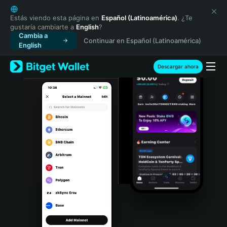
English
日本語
Estás viendo esta página en
Español (Latinoamérica)
. ¿Te
gustaría cambiarte a
English
?
Tiếng Việt
Cambia a
Continuar en Español (Latinoamérica)
Русский
English
Español (Latinoamérica)
Türkçe
Descargar ahora
Italiano
Français
Deutsch
简体中文
繁體中文
Português (Portugal)
Bahasa Indonesia
ภาษาไทย
हिन्दी
বাংলা
Español
Português (Brasil)
Español (Argentina)