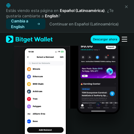
English
日本語
Estás viendo esta página en
Español (Latinoamérica)
. ¿Te
gustaría cambiarte a
English
?
Tiếng Việt
Cambia a
Continuar en Español (Latinoamérica)
Русский
English
Español (Latinoamérica)
Türkçe
Descargar ahora
Italiano
Français
Deutsch
简体中文
繁體中文
Português (Portugal)
Bahasa Indonesia
ภาษาไทย
हिन्दी
বাংলা
Español
Português (Brasil)
Español (Argentina)