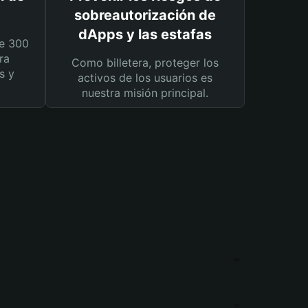
sobreautorización de
dApps y las estafas
e 300
ra
Como billetera, proteger los
s y
activos de los usuarios es
nuestra misión principal.