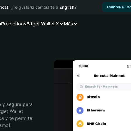
ica)
. ¿Te gustaría cambiarte a
English
?
Cambia a Eng
n
Predictions
Bitget Wallet X
Más
 y segura para 
get Wallet 
s y te permite 
ismo!