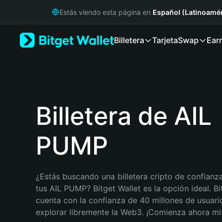
English
Estás viendo esta página en
Español (Latinoamér
日本語
Tiếng Việt
Billetera
Tarjeta
Swap
Ear
Русский
Español (Latinoamérica)
Türkçe
Italiano
Français
Deutsch
Billetera de AIL
简体中文
繁體中文
PUMP
Português (Portugal)
Bahasa Indonesia
ภาษาไทย
हिन्दी
¿Estás buscando una billetera cripto de confianza
বাংলা
tus AIL PUMP? Bitget Wallet es la opción ideal. Bit
Español
cuenta con la confianza de 40 millones de usuario
Português (Brasil)
explorar libremente la Web3. ¡Comienza ahora m
Español (Argentina)