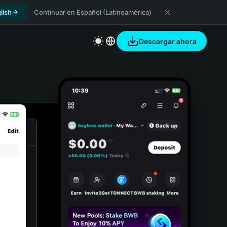
lish
Continuar en Español (Latinoamérica)
Descargar ahora