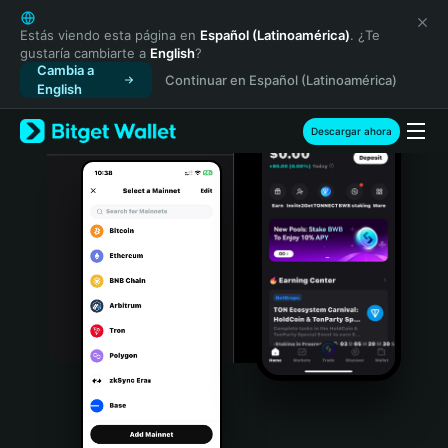
English
日本語
Estás viendo esta página en
Español (Latinoamérica)
. ¿Te
gustaría cambiarte a
English
?
Tiếng Việt
Cambia a
Continuar en Español (Latinoamérica)
Русский
English
Español (Latinoamérica)
Türkçe
Descargar ahora
Italiano
Français
Deutsch
简体中文
繁體中文
Português (Portugal)
Bahasa Indonesia
ภาษาไทย
हिन्दी
বাংলা
Español
Português (Brasil)
Español (Argentina)