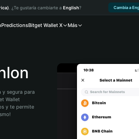
ica)
. ¿Te gustaría cambiarte a
English
?
Cambia a Eng
n
Predictions
Bitget Wallet X
Más
enlon
 y segura para 
et Wallet 
s y te permite 
ismo!