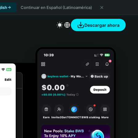
lish
Continuar en Español (Latinoamérica)
Descargar ahora