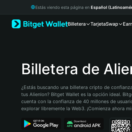
English
Estás viendo esta página en
Español (Latinoamér
日本語
Tiếng Việt
Billetera
Tarjeta
Swap
Ear
Русский
Español (Latinoamérica)
Türkçe
Italiano
Français
Deutsch
Billetera de Ali
简体中文
繁體中文
Português (Portugal)
¿Estás buscando una billetera cripto de confianza
Bahasa Indonesia
tus Alienlon? Bitget Wallet es la opción ideal. Bitg
ภาษาไทย
cuenta con la confianza de 40 millones de usuario
हिन्दी
explorar libremente la Web3. ¡Comienza ahora m
বাংলা
Español
Português (Brasil)
Español (Argentina)