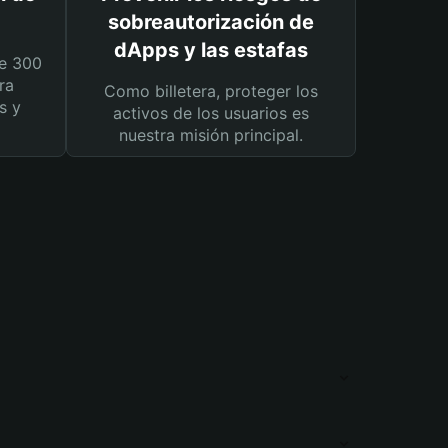
sobreautorización de
dApps y las estafas
e 300
ra
Como billetera, proteger los
s y
activos de los usuarios es
nuestra misión principal.