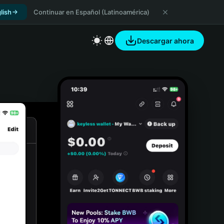
lish
Continuar en Español (Latinoamérica)
Descargar ahora