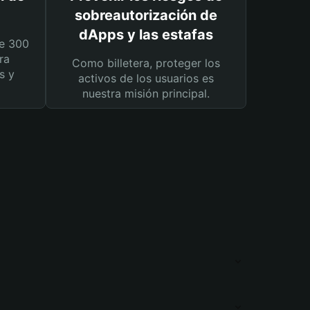
sobreautorización de
dApps y las estafas
e 300
ra
Como billetera, proteger los
s y
activos de los usuarios es
nuestra misión principal.