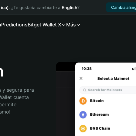
ica)
. ¿Te gustaría cambiarte a
English
?
Cambia a Eng
n
Predictions
Bitget Wallet X
Más
n
 y segura para 
Wallet cuenta 
permite 
ismo!