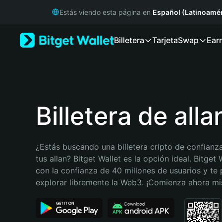
English
Estás viendo esta página en
Español (Latinoamér
日本語
Tiếng Việt
Billetera
Tarjeta
Swap
Ear
Русский
Español (Latinoamérica)
Türkçe
Italiano
Français
Deutsch
Billetera de alla
简体中文
繁體中文
Português (Portugal)
¿Estás buscando una billetera cripto de confianza
Bahasa Indonesia
tus allan? Bitget Wallet es la opción ideal. Bitget 
ภาษาไทย
con la confianza de 40 millones de usuarios y te 
हिन्दी
explorar libremente la Web3. ¡Comienza ahora m
বাংলা
Español
Português (Brasil)
Español (Argentina)