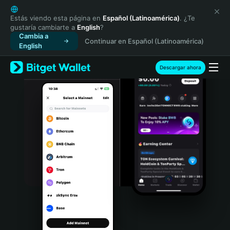
English
日本語
Estás viendo esta página en
Español (Latinoamérica)
. ¿Te
gustaría cambiarte a
English
?
Tiếng Việt
Cambia a
Continuar en Español (Latinoamérica)
Русский
English
Español (Latinoamérica)
Türkçe
Descargar ahora
Italiano
Français
Deutsch
简体中文
繁體中文
Português (Portugal)
Bahasa Indonesia
ภาษาไทย
हिन्दी
বাংলা
Español
Português (Brasil)
Español (Argentina)