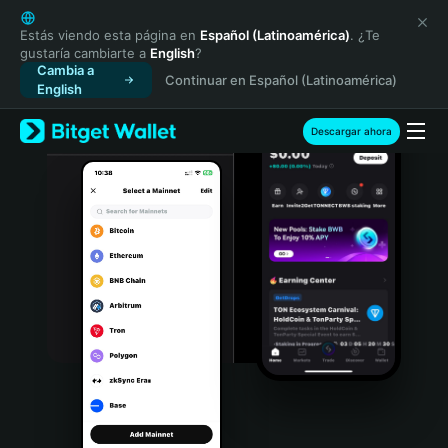
English
日本語
Estás viendo esta página en
Español (Latinoamérica)
. ¿Te
gustaría cambiarte a
English
?
Tiếng Việt
Cambia a
Continuar en Español (Latinoamérica)
Русский
English
Español (Latinoamérica)
Türkçe
Descargar ahora
Italiano
Français
Deutsch
简体中文
繁體中文
Português (Portugal)
Bahasa Indonesia
ภาษาไทย
हिन्दी
বাংলা
Español
Português (Brasil)
Español (Argentina)