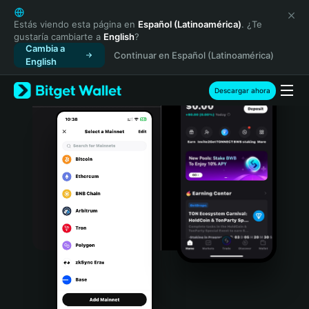
English
日本語
Estás viendo esta página en
Español (Latinoamérica)
. ¿Te
gustaría cambiarte a
English
?
Tiếng Việt
Cambia a
Continuar en Español (Latinoamérica)
Русский
English
Español (Latinoamérica)
Türkçe
Descargar ahora
Italiano
Français
Deutsch
简体中文
繁體中文
Português (Portugal)
Bahasa Indonesia
ภาษาไทย
हिन्दी
বাংলা
Español
Português (Brasil)
Español (Argentina)