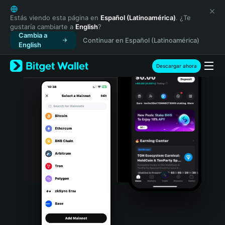
English
日本語
Estás viendo esta página en
Español (Latinoamérica)
. ¿Te
gustaría cambiarte a
English
?
Tiếng Việt
Cambia a
Continuar en Español (Latinoamérica)
Русский
English
Español (Latinoamérica)
Türkçe
Descargar ahora
Italiano
Français
Deutsch
简体中文
繁體中文
Português (Portugal)
Bahasa Indonesia
ภาษาไทย
हिन्दी
বাংলা
Español
Português (Brasil)
Español (Argentina)