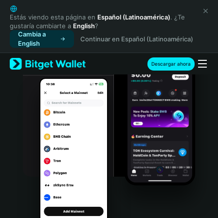
English
日本語
Estás viendo esta página en
Español (Latinoamérica)
. ¿Te
gustaría cambiarte a
English
?
Tiếng Việt
Cambia a
Continuar en Español (Latinoamérica)
Русский
English
Español (Latinoamérica)
Türkçe
Descargar ahora
Italiano
Français
Deutsch
简体中文
繁體中文
Português (Portugal)
Bahasa Indonesia
ภาษาไทย
हिन्दी
বাংলা
Español
Português (Brasil)
Español (Argentina)