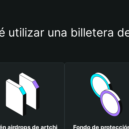
 utilizar una billetera d
n airdrops de artchi
Fondo de protecció