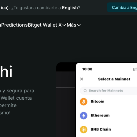
ica)
. ¿Te gustaría cambiarte a
English
?
Cambia a Eng
n
Predictions
Bitget Wallet X
Más
hi
 y segura para 
 Wallet cuenta 
permite 
ismo!