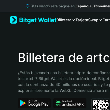
English
Estás viendo esta página en
Español (Latinoamér
日本語
Tiếng Việt
Billetera
Tarjeta
Swap
Ear
Русский
Español (Latinoamérica)
Türkçe
Italiano
Français
Deutsch
Billetera de artc
简体中文
繁體中文
Português (Portugal)
¿Estás buscando una billetera cripto de confianza
Bahasa Indonesia
tus artchi? Bitget Wallet es la opción ideal. Bitget
ภาษาไทย
con la confianza de 40 millones de usuarios y te 
हिन्दी
explorar libremente la Web3. ¡Comienza ahora m
বাংলা
Español
Português (Brasil)
Español (Argentina)