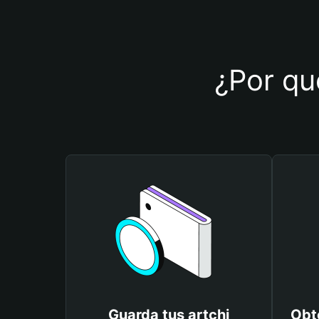
¿Por qué
Guarda tus artchi
Obté