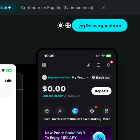
lish
Continuar en Español (Latinoamérica)
Descargar ahora