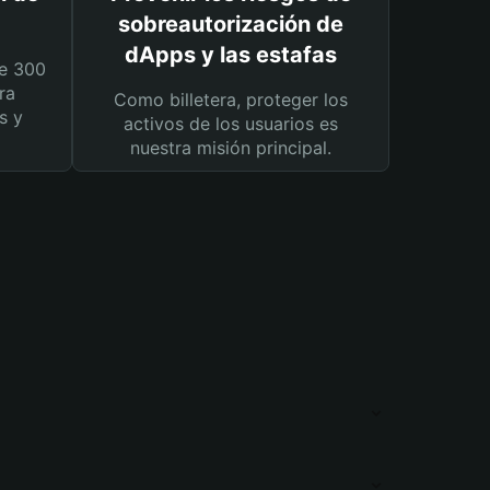
sobreautorización de
dApps y las estafas
e 300
ra
Como billetera, proteger los
s y
activos de los usuarios es
nuestra misión principal.