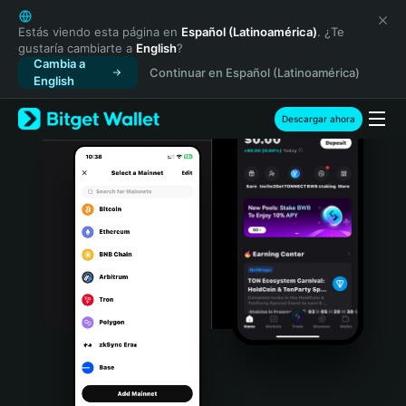
English
日本語
Estás viendo esta página en
Español (Latinoamérica)
. ¿Te
gustaría cambiarte a
English
?
Tiếng Việt
Cambia a
Continuar en Español (Latinoamérica)
Русский
English
Español (Latinoamérica)
Türkçe
Descargar ahora
Italiano
Français
Deutsch
简体中文
繁體中文
Português (Portugal)
Bahasa Indonesia
ภาษาไทย
हिन्दी
বাংলা
Español
Português (Brasil)
Español (Argentina)