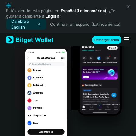
English
日本語
Estás viendo esta página en
Español (Latinoamérica)
. ¿Te
gustaría cambiarte a
English
?
Tiếng Việt
Cambia a
Continuar en Español (Latinoamérica)
Русский
English
Español (Latinoamérica)
Türkçe
Descargar ahora
Italiano
Français
Deutsch
简体中文
繁體中文
Português (Portugal)
Bahasa Indonesia
ภาษาไทย
हिन्दी
বাংলা
Español
Português (Brasil)
Español (Argentina)