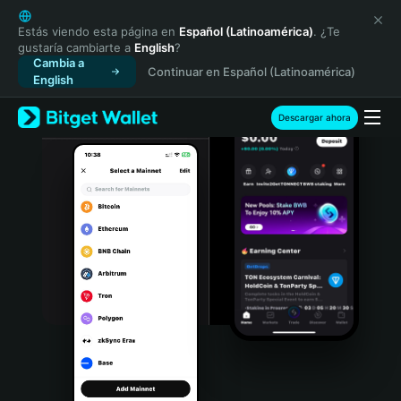
English
日本語
Estás viendo esta página en
Español (Latinoamérica)
. ¿Te
gustaría cambiarte a
English
?
Tiếng Việt
Cambia a
Continuar en Español (Latinoamérica)
Русский
English
Español (Latinoamérica)
Türkçe
Descargar ahora
Italiano
Français
Deutsch
简体中文
繁體中文
Português (Portugal)
Bahasa Indonesia
ภาษาไทย
हिन्दी
বাংলা
Español
Português (Brasil)
Español (Argentina)