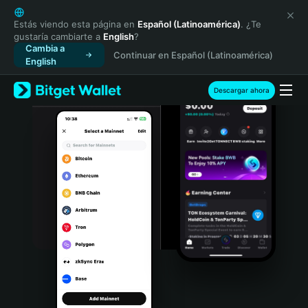
English
日本語
Estás viendo esta página en
Español (Latinoamérica)
. ¿Te
gustaría cambiarte a
English
?
Tiếng Việt
Cambia a
Continuar en Español (Latinoamérica)
Русский
English
Español (Latinoamérica)
Türkçe
Descargar ahora
Italiano
Français
Deutsch
简体中文
繁體中文
Português (Portugal)
Bahasa Indonesia
ภาษาไทย
हिन्दी
বাংলা
Español
Português (Brasil)
Español (Argentina)