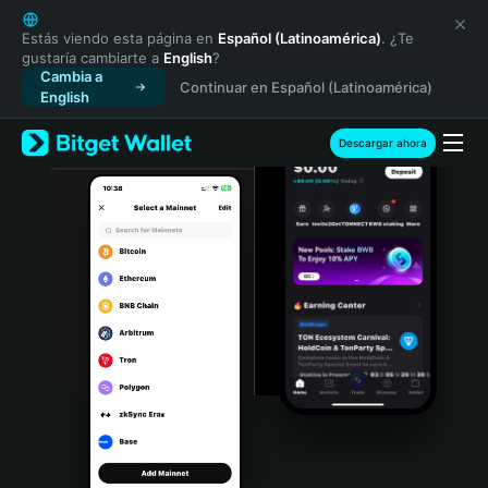
English
日本語
Estás viendo esta página en
Español (Latinoamérica)
. ¿Te
gustaría cambiarte a
English
?
Tiếng Việt
Cambia a
Continuar en Español (Latinoamérica)
Русский
English
Español (Latinoamérica)
Türkçe
Descargar ahora
Italiano
Français
Deutsch
简体中文
繁體中文
Português (Portugal)
Bahasa Indonesia
ภาษาไทย
हिन्दी
বাংলা
Español
Português (Brasil)
Español (Argentina)