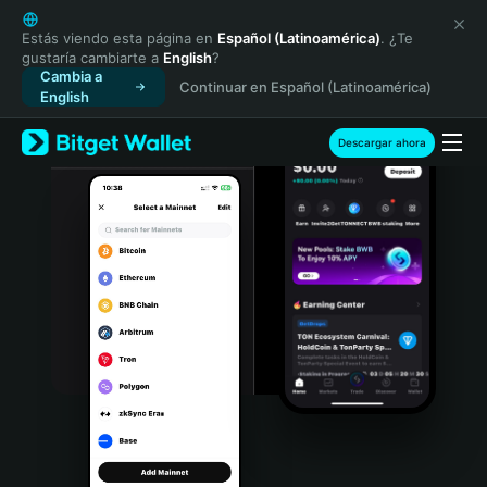
English
日本語
Estás viendo esta página en
Español (Latinoamérica)
. ¿Te
gustaría cambiarte a
English
?
Tiếng Việt
Cambia a
Continuar en Español (Latinoamérica)
Русский
English
Español (Latinoamérica)
Türkçe
Descargar ahora
Italiano
Français
Deutsch
简体中文
繁體中文
Português (Portugal)
Bahasa Indonesia
ภาษาไทย
हिन्दी
বাংলা
Español
Português (Brasil)
Español (Argentina)