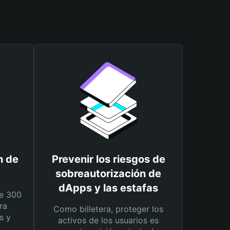
n de
Prevenir los riesgos de
sobreautorización de
dApps y las estafas
e 300
ra
Como billetera, proteger los
s y
activos de los usuarios es