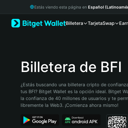
English
Estás viendo esta página en
Español (Latinoamér
日本語
Tiếng Việt
Billetera
Tarjeta
Swap
Ear
Русский
Español (Latinoamérica)
Türkçe
Italiano
Français
Deutsch
Billetera de BFI
简体中文
繁體中文
Português (Portugal)
¿Estás buscando una billetera cripto de confianza
Bahasa Indonesia
tus BFI? Bitget Wallet es la opción ideal. Bitget W
ภาษาไทย
la confianza de 40 millones de usuarios y te permi
हिन्दी
libremente la Web3. ¡Comienza ahora mismo!
বাংলা
Español
Português (Brasil)
Español (Argentina)