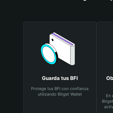
Guarda tus BFI
Ob
Protege tus BFI con confianza
utilizando Bitget Wallet
En 
Bitge
acti