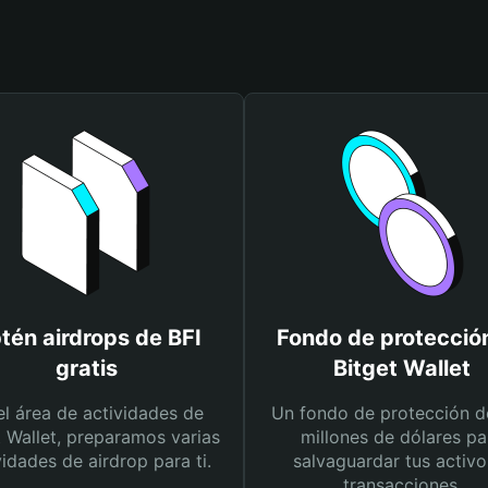
tén airdrops de BFI
Fondo de protecció
gratis
Bitget Wallet
el área de actividades de
Un fondo de protección d
t Wallet, preparamos varias
millones de dólares pa
vidades de airdrop para ti.
salvaguardar tus activo
transacciones.