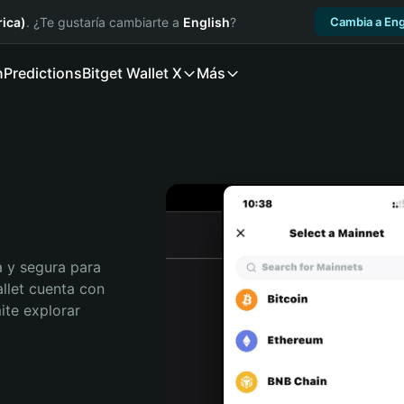
ica)
. ¿Te gustaría cambiarte a
English
?
Cambia a Eng
n
Predictions
Bitget Wallet X
Más
 y segura para 
allet cuenta con 
te explorar 