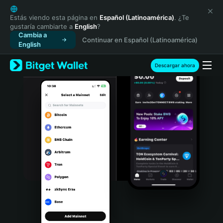
English
日本語
Estás viendo esta página en
Español (Latinoamérica)
. ¿Te
gustaría cambiarte a
English
?
Tiếng Việt
Cambia a
Continuar en Español (Latinoamérica)
Русский
English
Español (Latinoamérica)
Türkçe
Descargar ahora
Italiano
Français
Deutsch
简体中文
繁體中文
Português (Portugal)
Bahasa Indonesia
ภาษาไทย
हिन्दी
বাংলা
Español
Português (Brasil)
Español (Argentina)