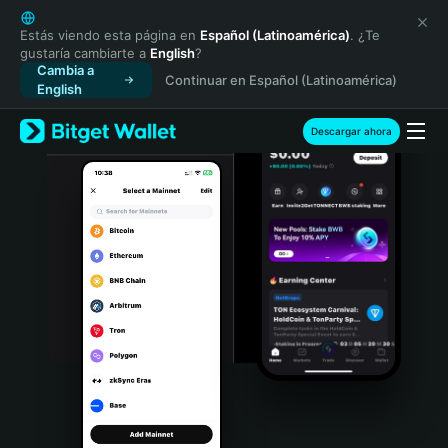
English
日本語
Estás viendo esta página en
Español (Latinoamérica)
. ¿Te
gustaría cambiarte a
English
?
Tiếng Việt
Cambia a
Continuar en Español (Latinoamérica)
Русский
English
Español (Latinoamérica)
Türkçe
Descargar ahora
Italiano
Français
Deutsch
简体中文
繁體中文
Português (Portugal)
Bahasa Indonesia
ภาษาไทย
हिन्दी
বাংলা
Español
Português (Brasil)
Español (Argentina)