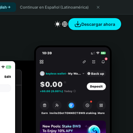
lish
Continuar en Español (Latinoamérica)
Descargar ahora