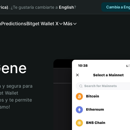
ica)
. ¿Te gustaría cambiarte a
English
?
Cambia a Eng
n
Predictions
Bitget Wallet X
Más
Gene
 y segura para 
t Wallet 
s y te permite 
ismo!