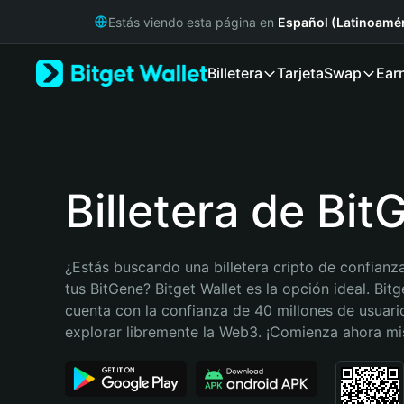
English
Estás viendo esta página en
Español (Latinoamér
日本語
Tiếng Việt
Billetera
Tarjeta
Swap
Ear
Русский
Español (Latinoamérica)
Türkçe
Italiano
Français
Deutsch
Billetera de Bit
简体中文
繁體中文
Português (Portugal)
¿Estás buscando una billetera cripto de confianza
Bahasa Indonesia
tus BitGene? Bitget Wallet es la opción ideal. Bitge
ภาษาไทย
cuenta con la confianza de 40 millones de usuario
हिन्दी
explorar libremente la Web3. ¡Comienza ahora m
বাংলা
Español
Português (Brasil)
Español (Argentina)