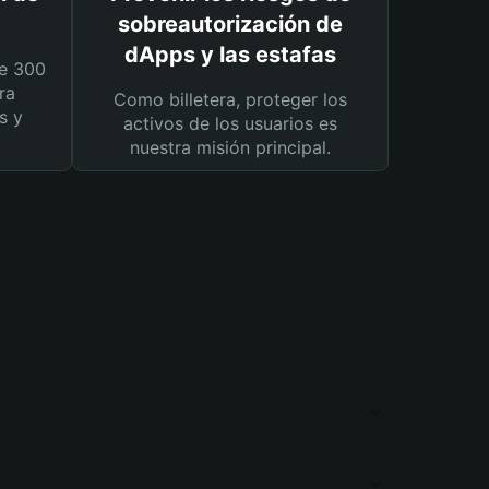
sobreautorización de
dApps y las estafas
e 300
ra
Como billetera, proteger los
s y
activos de los usuarios es
nuestra misión principal.