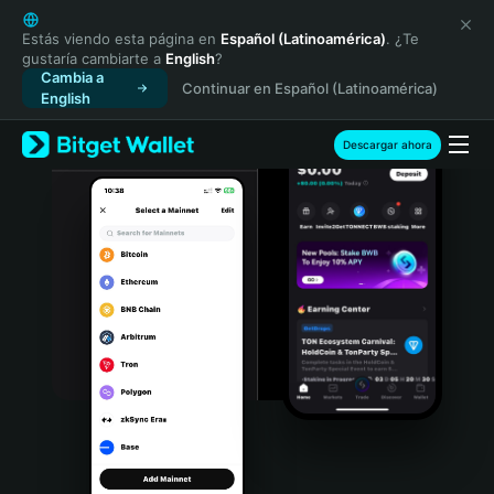
English
日本語
Estás viendo esta página en
Español (Latinoamérica)
. ¿Te
gustaría cambiarte a
English
?
Tiếng Việt
Cambia a
Continuar en Español (Latinoamérica)
Русский
English
Español (Latinoamérica)
Türkçe
Descargar ahora
Italiano
Français
Deutsch
简体中文
繁體中文
Português (Portugal)
Bahasa Indonesia
ภาษาไทย
हिन्दी
বাংলা
Español
Português (Brasil)
Español (Argentina)