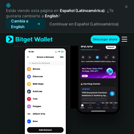
English
日本語
Estás viendo esta página en
Español (Latinoamérica)
. ¿Te
gustaría cambiarte a
English
?
Tiếng Việt
Cambia a
Continuar en Español (Latinoamérica)
Русский
English
Español (Latinoamérica)
Türkçe
Descargar ahora
Italiano
Français
Deutsch
简体中文
繁體中文
Português (Portugal)
Bahasa Indonesia
ภาษาไทย
हिन्दी
বাংলা
Español
Português (Brasil)
Español (Argentina)