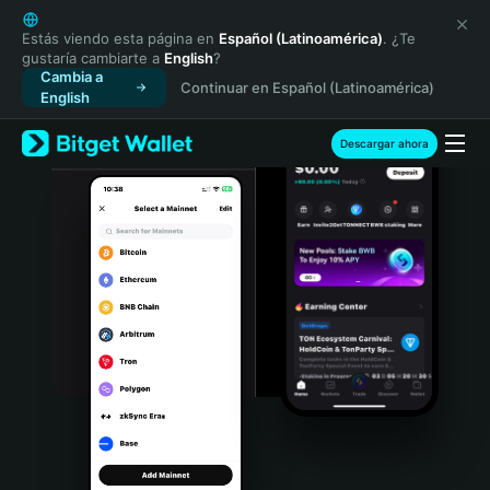
English
日本語
Estás viendo esta página en
Español (Latinoamérica)
. ¿Te
gustaría cambiarte a
English
?
Tiếng Việt
Cambia a
Continuar en Español (Latinoamérica)
Русский
English
Español (Latinoamérica)
Türkçe
Descargar ahora
Italiano
Français
Deutsch
简体中文
繁體中文
Português (Portugal)
Bahasa Indonesia
ภาษาไทย
हिन्दी
বাংলা
Español
Português (Brasil)
Español (Argentina)