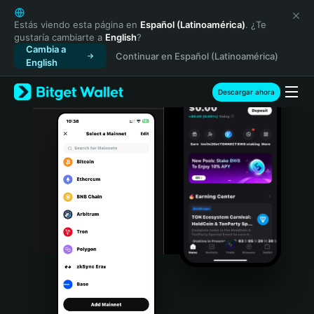
English
日本語
Estás viendo esta página en
Español (Latinoamérica)
. ¿Te
gustaría cambiarte a
English
?
Tiếng Việt
Cambia a
Continuar en Español (Latinoamérica)
Русский
English
Español (Latinoamérica)
Türkçe
Descargar ahora
Italiano
Français
Deutsch
简体中文
繁體中文
Português (Portugal)
Bahasa Indonesia
ภาษาไทย
हिन्दी
বাংলা
Español
Português (Brasil)
Español (Argentina)