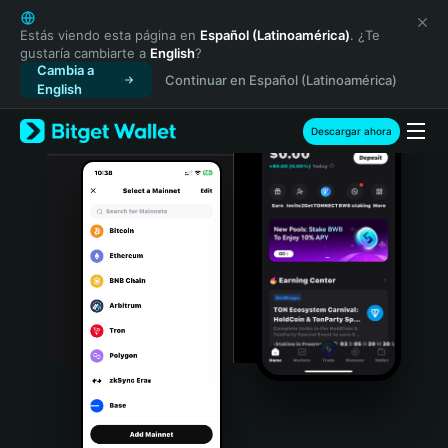
English
日本語
Estás viendo esta página en
Español (Latinoamérica)
. ¿Te
gustaría cambiarte a
English
?
Tiếng Việt
Cambia a
Continuar en Español (Latinoamérica)
Русский
English
Español (Latinoamérica)
Türkçe
Descargar ahora
Italiano
Français
Deutsch
简体中文
繁體中文
Português (Portugal)
Bahasa Indonesia
ภาษาไทย
हिन्दी
বাংলা
Español
Português (Brasil)
Español (Argentina)