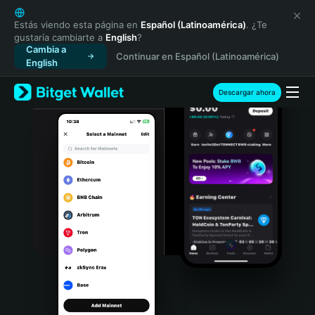
English
日本語
Estás viendo esta página en
Español (Latinoamérica)
. ¿Te
gustaría cambiarte a
English
?
Tiếng Việt
Cambia a
Continuar en Español (Latinoamérica)
Русский
English
Español (Latinoamérica)
Türkçe
Descargar ahora
Italiano
Français
Deutsch
简体中文
繁體中文
Português (Portugal)
Bahasa Indonesia
ภาษาไทย
हिन्दी
বাংলা
Español
Português (Brasil)
Español (Argentina)