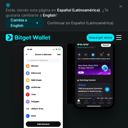
English
日本語
Estás viendo esta página en
Español (Latinoamérica)
. ¿Te
gustaría cambiarte a
English
?
Tiếng Việt
Cambia a
Continuar en Español (Latinoamérica)
Русский
English
Español (Latinoamérica)
Türkçe
Descargar ahora
Italiano
Français
Deutsch
简体中文
繁體中文
Português (Portugal)
Bahasa Indonesia
ภาษาไทย
हिन्दी
বাংলা
Español
Português (Brasil)
Español (Argentina)