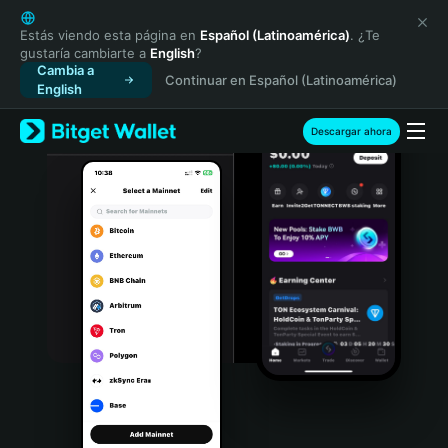
English
日本語
Estás viendo esta página en
Español (Latinoamérica)
. ¿Te
gustaría cambiarte a
English
?
Tiếng Việt
Cambia a
Continuar en Español (Latinoamérica)
Русский
English
Español (Latinoamérica)
Türkçe
Descargar ahora
Italiano
Français
Deutsch
简体中文
繁體中文
Português (Portugal)
Bahasa Indonesia
ภาษาไทย
हिन्दी
বাংলা
Español
Português (Brasil)
Español (Argentina)