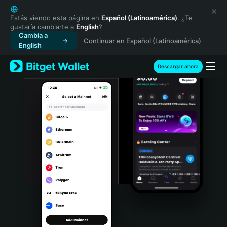
English
日本語
Estás viendo esta página en
Español (Latinoamérica)
. ¿Te
gustaría cambiarte a
English
?
Tiếng Việt
Cambia a
Continuar en Español (Latinoamérica)
Русский
English
Español (Latinoamérica)
Türkçe
Descargar ahora
Italiano
Français
Deutsch
简体中文
繁體中文
Português (Portugal)
Bahasa Indonesia
ภาษาไทย
हिन्दी
বাংলা
Español
Português (Brasil)
Español (Argentina)