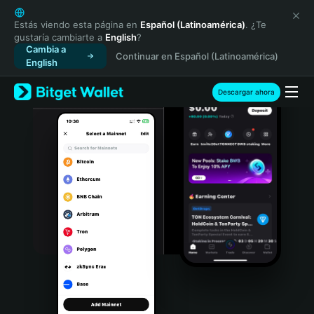
English
日本語
Estás viendo esta página en
Español (Latinoamérica)
. ¿Te
gustaría cambiarte a
English
?
Tiếng Việt
Cambia a
Continuar en Español (Latinoamérica)
Русский
English
Español (Latinoamérica)
Türkçe
Descargar ahora
Italiano
Français
Deutsch
简体中文
繁體中文
Português (Portugal)
Bahasa Indonesia
ภาษาไทย
हिन्दी
বাংলা
Español
Português (Brasil)
Español (Argentina)